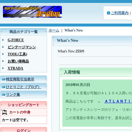
ご利用案内
｜
ホーム
｜
What's New
商品カテゴリ一覧
G-FORCE
What's New
ビンテージマシン
What's New:
255
件
TOOL(工具)
お買い得商品
XTRADA
入荷情報
特定商取引法表示
2010年01月25日
ひとりごと（ブログ）
９．９Ａ充電が可能のＡＬ１０４入荷い
リンク集
ＡＴＬＡＮＴＩ
商品はこちらです →
ショッピングカート
アトランティスシリーズのリフェ・リポ
カートの中身
この充電器が非常に有効です。是非お試
カートは空です。
ログイン