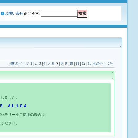
お問い合せ
商品検索
:
«
前のページ
1
|
2
|
3
|
4
|
5
|
6
|
7
|
8
|
9
|
10
|
11
|
12
|
13
次のページ
»
たしました。
Ｓ ＡＬ１０４
バッテリーをご使用の場合は
しください。