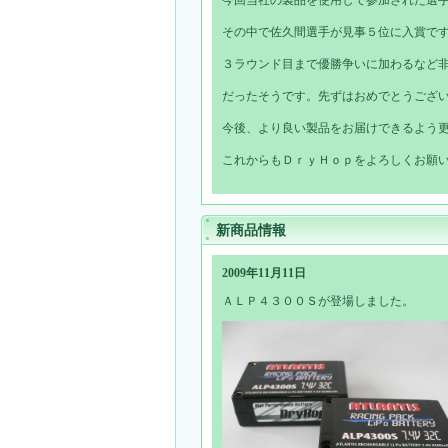
今回当社の製品を使用して参加された選
その中で佐久間選手が見事５位に入賞で
３ラウンド目まで優勝争いに加わるなど
だったそうです。先ずはおめでとうござ
今後、より良い製品をお届けできるよう
これからもＤｒｙＨｏｐをよろしくお願
新商品情報
2009年11月11日
ＡＬＰ４３００Ｓが登場しました。