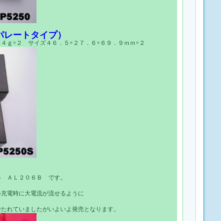
パレートタイプ）
４ｇ×２ サイズ４６．５×２７．６×６９．９ｍｍ×２
器 ＡＬ２０６Ｂ です。
い充電時に大電流が流せるように
待たれていましたがいよいよ発売となります。