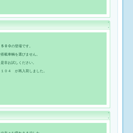
３５００
の登場です。
で搭載車輌を選びません。
。是非お試しください。
Ｌ１０４ が再入荷しました。