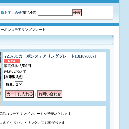
お問い合せ
商品検索
:
Cカーボンステアリングプレート
YZ870Cカーボンステアリングプレート
[
DH870007
]
販売価格
:
2,500円
(税込
:
2,750円
)
[在庫数 5点]
数量
:
｜
MSPEC用のステアリングプレートを発売いたします。
大きくなりハンドリングに悪影響が出ます。