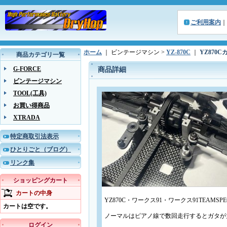
ご利用案内
｜
ホーム
｜ ビンテージマシン >
YZ-870C
｜
YZ870
商品カテゴリ一覧
G-FORCE
商品詳細
ビンテージマシン
TOOL(工具)
お買い得商品
XTRADA
特定商取引法表示
ひとりごと（ブログ）
リンク集
ショッピングカート
カートの中身
YZ870C・ワークス91・ワークス91TEA
カートは空です。
ノーマルはピアノ線で数回走行するとガタが
ログイン